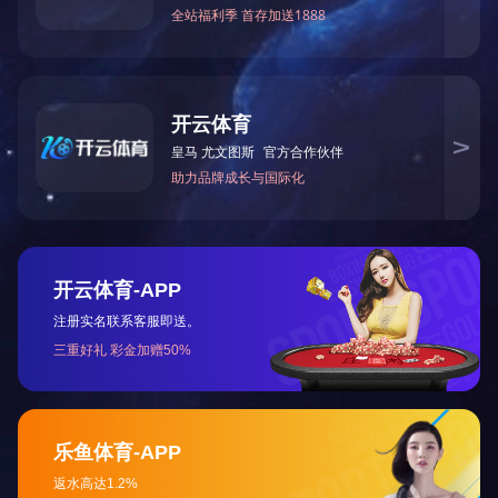
提交留言
联系方式
地址：河北省石家庄经济技术开发区松江路199号
电话：0311-85382001 / 0311-85674606
手机：15831163099 / 15833937206
邮箱：service11@screw-flighting.com
网站分享
©2024 乐竞体育_乐竞体育中国一站式服务官网