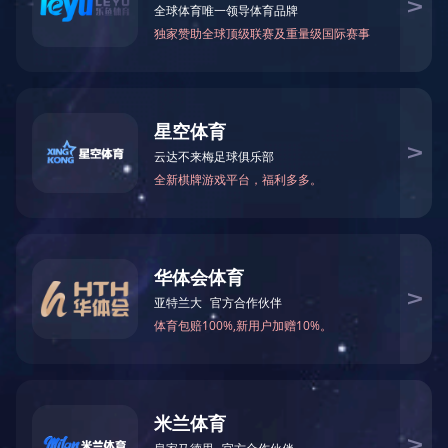
定制服务
工厂车间
机加车间
解决方案
新闻动态
工厂车间
外圆磨床
联系我们
等离子切割机
动平衡机
焊接车间
连续冷轧叶片车间