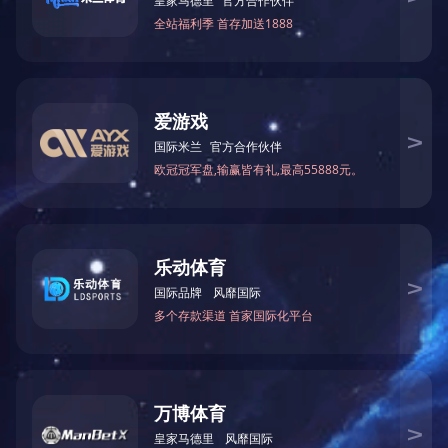
分体叶片车间
1
<
2
>
乐竞体育_乐竞体育中国一站式服务官网
始于设计 · 精于工艺 · 重在加工 · 成于装配