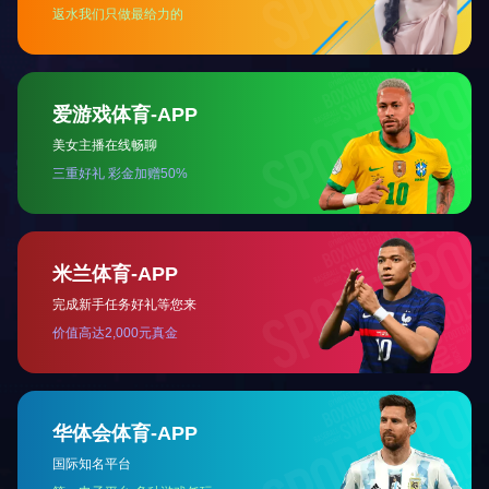
提交留言
联系方式
地址：河北省石家庄经济技术开发区松江路199号
电话：0311-85382001 / 0311-85674606
手机：15831163099 / 15833937206
邮箱：service11@screw-flighting.com