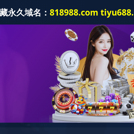
乐竞体育_乐竞体育中国一站
定制
解决
式服务官网
服务
方案