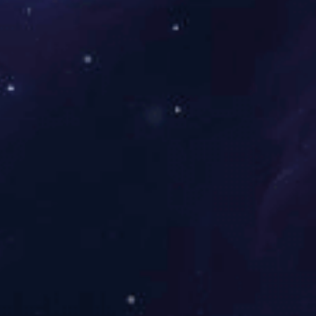
分体等
主要用于农
建筑机械、
备、食品加
动化物流涂