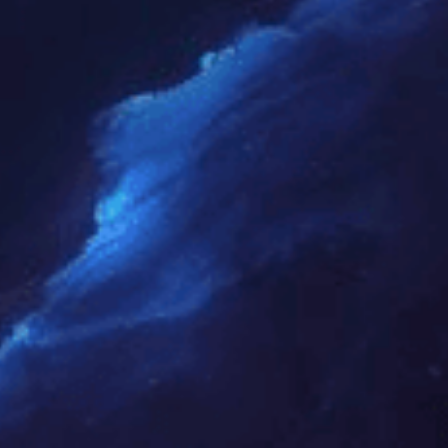
连续缠绕螺旋叶片
主要用于农牧业机械、环保机械、工程
建筑机械、矿山冶金设备、电动化工设
备、食品加工等行业的零部件生产、自
动化物流涂装及非标机械定制等。
查看详情