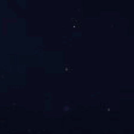
连续冷轧叶片
、工程
主要用于农牧业机械、环保机械、工程
化工设
建筑机械、矿山冶金设备、电动化工设
产、自
备、食品加工等行业的零部件生产、自