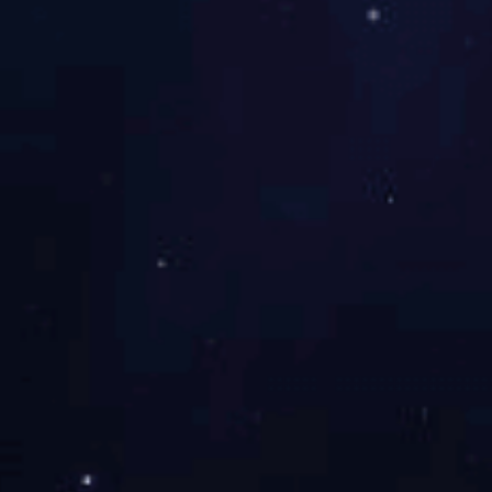
分段等
主要用于农
建筑机械、
备、食品加