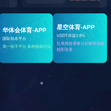
籽粒收割机-分离滚筒
查看详情