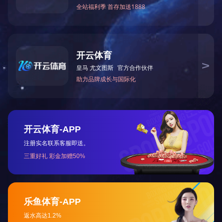
提交留言
联系方式
地址：河北省石家庄经济技术开发区松江路199号
电话：0311-85382001 / 0311-85674606
手机：15831163099 / 15833937206
邮箱：service11@screw-flighting.com
网站分享
©2024 乐竞体育_乐竞体育中国一站式服务官网