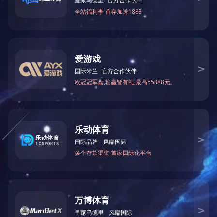
乐竞体育_乐竞体育中国一站式服务官网
始于设计 · 精于工艺 · 重在加工 · 成于装配