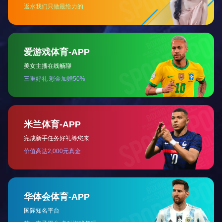
你真的了解搅龙螺旋输送机吗
绞龙螺旋输送机，不管是从名字，还是从它的外型结构来看，
都是比较小只的，所以容易给用户带来一种错觉，觉得绞龙螺
旋输送机中看不中用。其实则不然，它是一种通过螺旋轴旋转
从而带动物料输送的装置，可水平、倾斜输送。下面我们就从
结构、特色等两方面来重点说说吧！
搅龙螺旋输送机的结构原理与应用范
围
无轴搅龙的优势