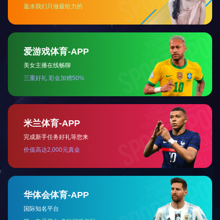
LSY 型螺旋输送机
乐竞体育_乐竞体育中国一站式服务官网
始于设计 · 精于工艺 · 重在加工 · 成于装配