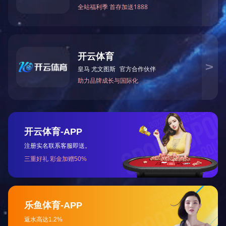
你真的了解搅龙螺旋输送机吗
绞龙螺旋输送机，不管是从名字，还是从它的外型结构来看，
都是比较小只的，所以容易给用户带来一种错觉，觉得绞龙螺
旋输送机中看不中用。其实则不然，它是一种通过螺旋轴旋转
从而带动物料输送的装置，可水平、倾斜输送。下面我们就从
结构、特色等两方面来重点说说吧！
搅龙螺旋输送机的结构原理与应用范
围
无轴搅龙的优势