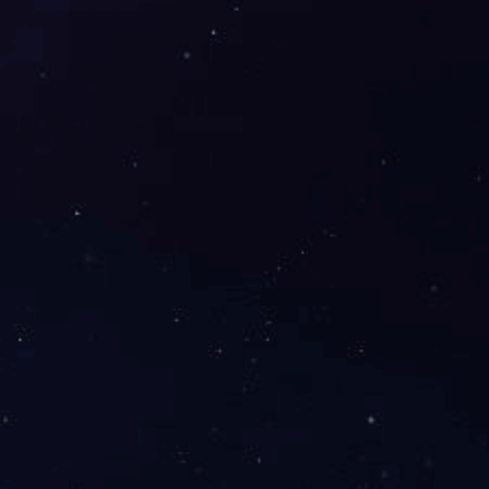
提交留言
联系方式
地址：河北省石家庄经济技术开发区松
江路199号
电话：0311-85382001 / 0311-85674606
手机：15831163099 / 15833937206
邮箱：service11@screw-flighting.com