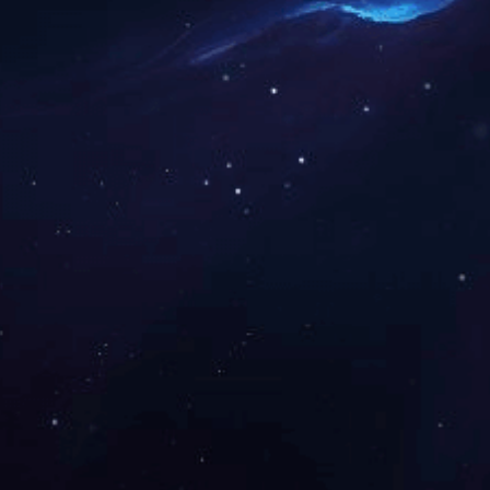
关于我们
乐竞体育_乐竞体育
定制
中国一站式服务官网
公司介绍
定制
工厂车间
定制
螺旋叶片
生产设备
螺旋推进搅龙轴
资质荣誉
输送机系列
合作伙伴
分离滚筒系列
包装发货
辊系列
视频中心
斗式提升机系列