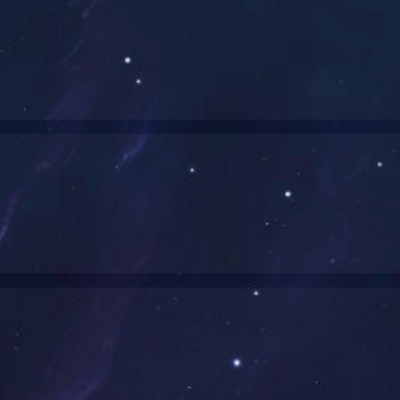
用、价格实惠，可以承受更大的负荷和运转强度。同时，铁的
在一些特殊的收割作业中仍然是比较受欢迎的选择。 但铁的
大、容易生锈等，这些问题在使用过程中需要特别小心。
捆农作物和驱动割台搅龙的运转。在收获季节，收割机割台搅龙
机整体的性能和维护成本有着至关重要的影响。
。
、价格实惠，可以承受更大的负荷和运转强度。同时，铁的搅龙
特殊的收割作业中仍然是比较受欢迎的选择。
重量大、容易生锈等，这些问题在使用过程中需要特别小心。
蚀，且更容易清洁，因此在一些要求更为高端的收割作业中是非