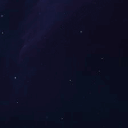
始于设计 · 精于工艺 · 重在加工 · 成于装配
服务
解决方案
新闻动态
案例
乐竞体育
流程
行业资讯
全球动态