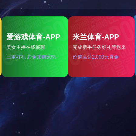
一些其他的优点，例如散热性能好，可以减少过度使用时的机器
、强度与铁的搅龙相比较低等。
搅龙轴的材质可以是多种多样的，具体取决于应
下一条
用的需求和环境条件。以下是一些常见的搅龙轴
材质及其特点
育_乐竞体育中国一站式