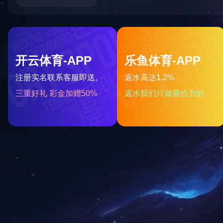
标签：
上一条
收割机割台搅龙材质有铁的和铝的两种
乐竞体