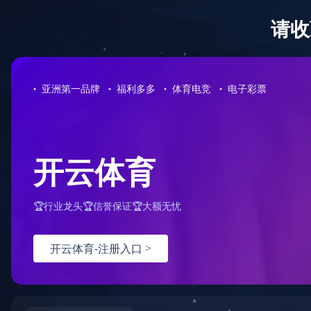
乐竞体育
乐竞
关于
体育
我们
乐竞体育
搅龙轴的材质可以是多种多样
件。以下是一些常见的搅龙轴
2021-11-12