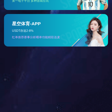
相关产品
连续冷轧螺旋叶片
连续缠绕螺旋叶片
查看详情
查看详情