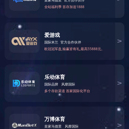
材质：碳钢，不锈钢
优点：叶片根部与顶端厚度几乎相等，而且一体成型
服务售后
0311-85382001