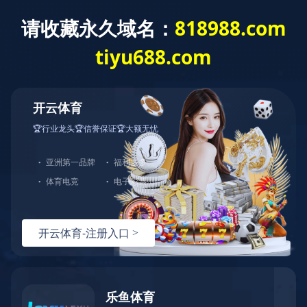
乐竞体育
language
乐竞体育
乐竞体育
关于我们
全部分类
乐竞体育_乐
竞体育中国
一站式服务
从动辊
官网
辊系列