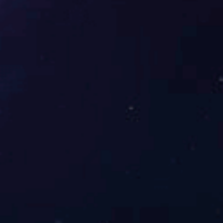
查看详情
查看详情
1
<
2
>
乐竞体育_乐竞体育中国一站式服务官网
始于设计 · 精于工艺 · 重在加工 · 成于装配