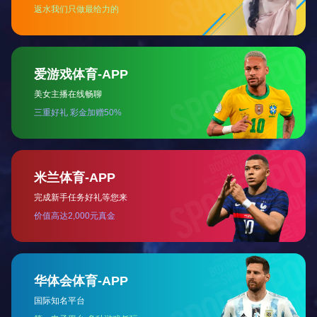
提交留言
相关产品
连续冷轧螺旋叶片
连续缠绕螺旋叶片