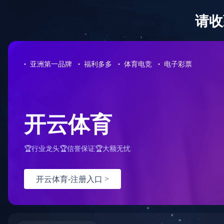
乐竞体育
乐竞
关于
体育
我们
企业实力
Corporate Strength